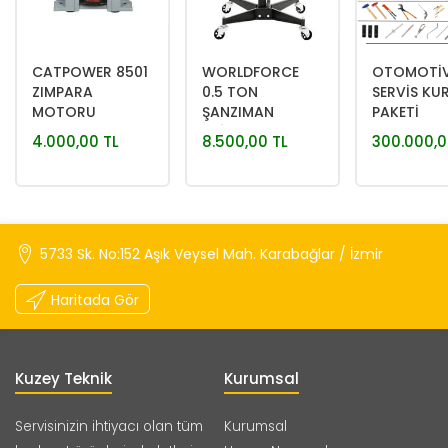
CATPOWER 8501
WORLDFORCE
OTOMOTİ
ZIMPARA
0.5 TON
SERVİS KU
MOTORU
ŞANZIMAN
PAKETİ
KRİKOSU
4.000,00 TL
8.500,00 TL
300.000,0
5733 Sk. No:152 Aşık Veysel Mah. Karabağlar / İzmir
Haritada Gör
Kuzey Teknik
Kurumsal
Servisinizin ihtiyacı olan tüm
Kurumsal