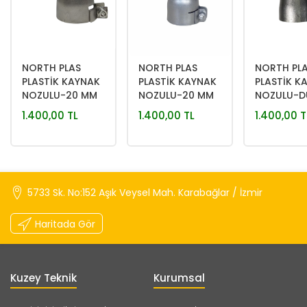
NORTH PLAS
NORTH PLAS
NORTH PL
PLASTİK KAYNAK
PLASTİK KAYNAK
PLASTİK K
NOZULU-20 MM
NOZULU-20 MM
NOZULU-D
90° YASSI NOZUL
30° YASSI NOZUL
NOZUL
1.400,00 TL
1.400,00 TL
1.400,00 T
5733 Sk. No:152 Aşık Veysel Mah. Karabağlar / İzmir
Haritada Gör
Kuzey Teknik
Kurumsal