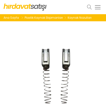
Ana Sayfa
Plastik Kaynak Ekipmanları
Kaynak Nozulları