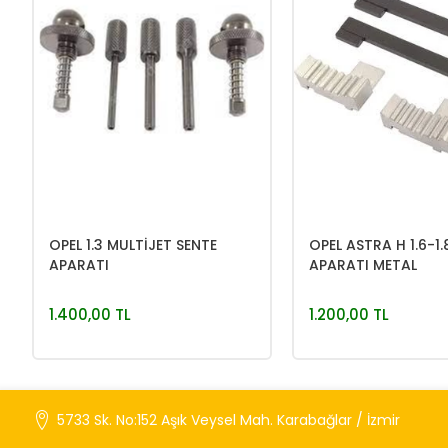
OPEL 1.3 MULTİJET SENTE
OPEL ASTRA H 1.6-1.
APARATI
APARATI METAL
1.400,00 TL
1.200,00 TL
5733 Sk. No:152 Aşık Veysel Mah. Karabağlar / İzmir