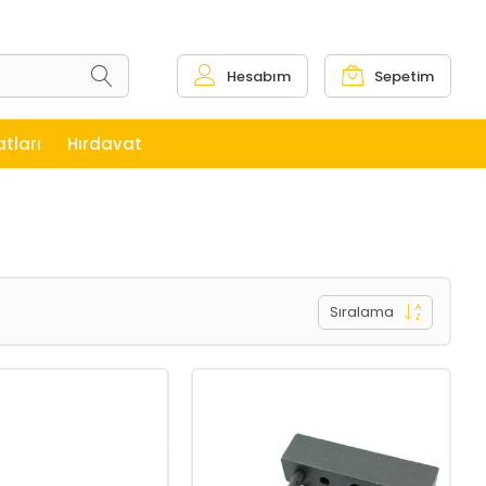
Hesabım
Sepetim
tları
Hırdavat
Sıralama